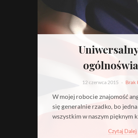
Uniwersalny
ogólnoświ
12 czerwca 2015
·
Brak 
W mojej robocie znajomość ang
się generalnie rzadko, bo jedn
wszystkim w naszym pięknym kr
Czytaj Dalej