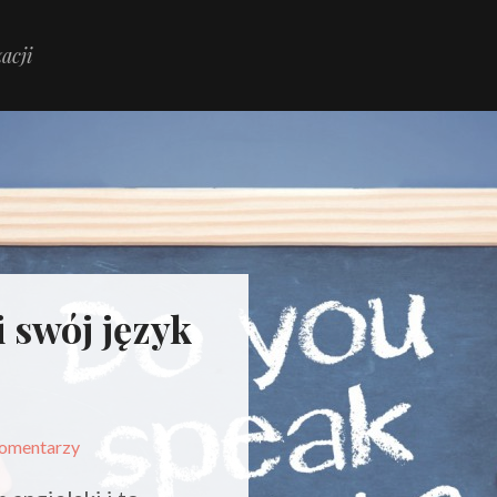
acji
i swój język
omentarzy