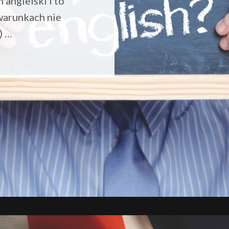
 angielski i to
warunkach nie
) …