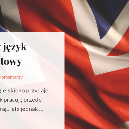
 język
atowy
komentarzy
ielskiego przydaje
ak pracuję przede
aju, ale jednak …