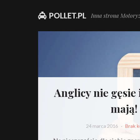
POLLET.PL
Inna strona Motoryz
Anglicy nie gęsie 
mają!
24 marca 2016
·
Brak k