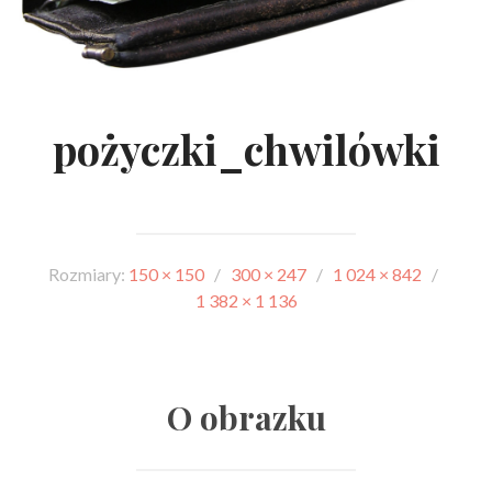
pożyczki_chwilówki
Rozmiary:
150 × 150
/
300 × 247
/
1 024 × 842
/
1 382 × 1 136
O obrazku