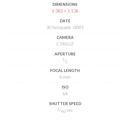
DIMENSIONS
1 382 × 1 136
DATE
30 listopada -0001
CAMERA
C740UZ
APERTURE
f
⁄
2
FOCAL LENGTH
6 mm
ISO
64
SHUTTER SPEED
1
⁄
sec
40