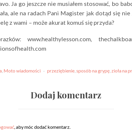
avo. Ja go jeszcze nie musiałem stosować, bo babc
ała, ale na radach Pani Magister jak dotąd się ni
ielę z wami – może akurat komuś się przyda?
razków: www.healthylesson.com, thechalkboa
ionsofhealth.com
a
,
Moto wiadomości
·
przeziębienie
,
sposób na grypę
,
zioła na p
Dodaj komentarz
ogować
, aby móc dodać komentarz.