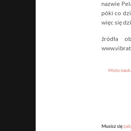
nazwie Pel
póki co dzi
więc się dz
źródła ob
www.vibrat
Moto nauk
Musisz się
zal