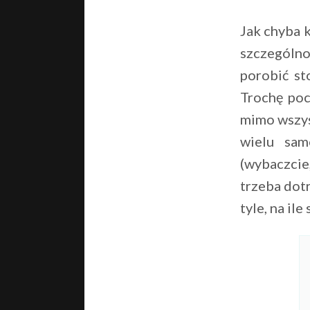
Jak chyba k
szczególno
porobić st
Trochę poc
mimo wszyst
wielu sam
(wybaczcie
trzeba dotr
tyle, na il