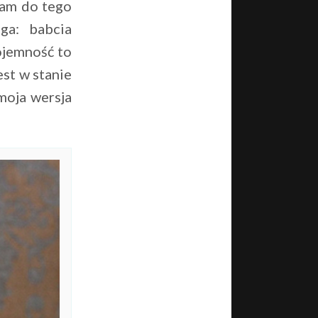
wam do tego
ga: babcia
ojemność to
est w stanie
moja wersja