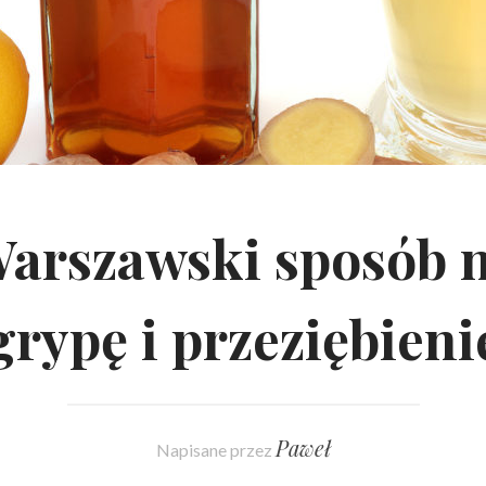
arszawski sposób 
grypę i przeziębieni
Paweł
Napisane przez