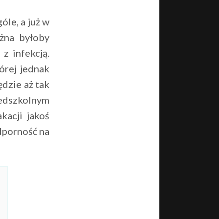
óle, a już w
ożna byłoby
z infekcją.
órej jednak
ędzie aż tak
edszkolnym
kacji jakoś
odporność na