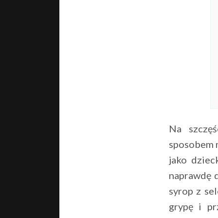
Na szczęś
sposobem na
jako dziec
naprawdę d
syrop z sel
grypę i pr