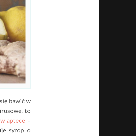
 się bawić w
irusowe, to
 w aptece
–
je syrop o