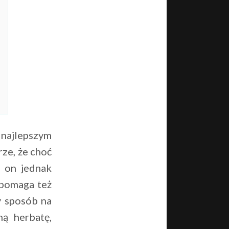
najlepszym
rze, że choć
o on jednak
 pomaga też
ny sposób na
ną herbatę,