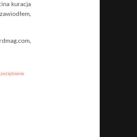
ina kuracja
e zawiodłem,
rdmag.com,
rzeziębienie