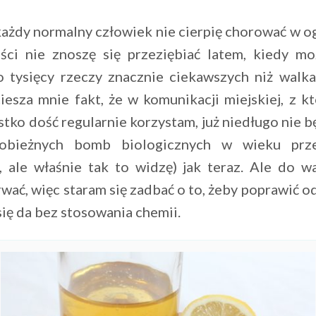
ażdy normalny człowiek nie cierpię chorować w og
ści nie znoszę się przeziębiać latem, kiedy m
o tysięcy rzeczy znacznie ciekawszych niż walka 
iesza mnie fakt, że w komunikacji miejskiej, z kt
ko dość regularnie korzystam, już niedługo nie b
obieżnych bomb biologicznych w wieku prz
, ale właśnie tak to widzę) jak teraz. Ale do wa
wać, więc staram się zadbać o to, żeby poprawić 
e się da bez stosowania chemii.