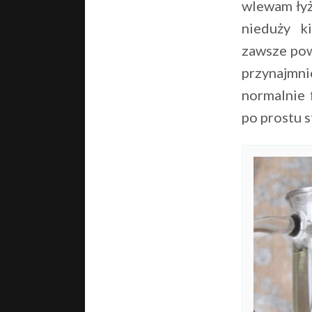
wlewam łyż
nieduży k
zawsze pow
przynajmnie
normalnie 
po prostu s