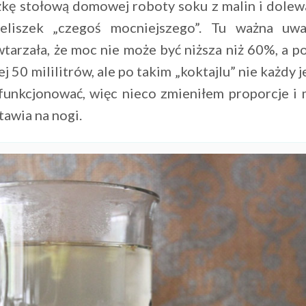
kę stołową domowej roboty soku z malin i dole
ieliszek „czegoś mocniejszego”. Tu ważna uwa
tarzała, że moc nie może być niższa niż 60%, a p
j 50 mililitrów, ale po takim „koktajlu” nie każdy j
funkcjonować, więc nieco zmieniłem proporcje i 
tawia na nogi.