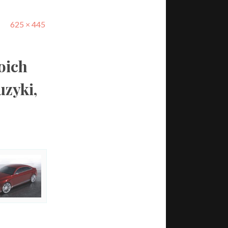
625 × 445
oich
uzyki,