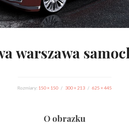
wa warszawa samoc
Rozmiary:
150 × 150
/
300 × 213
/
625 × 445
O obrazku