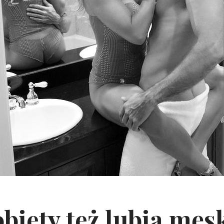
biety też lubią męs