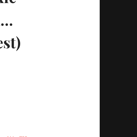
a…
est)