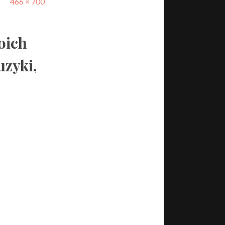
466 × 700
oich
uzyki,