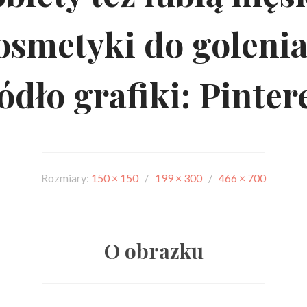
osmetyki do goleni
ódło grafiki: Pinter
Rozmiary:
150 × 150
/
199 × 300
/
466 × 700
O obrazku