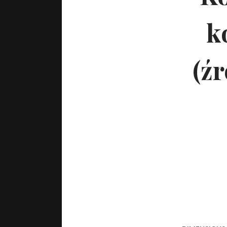
k
(źr