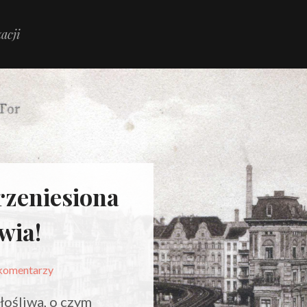
acji
rzeniesiona
wia!
komentarzy
łośliwa, o czym