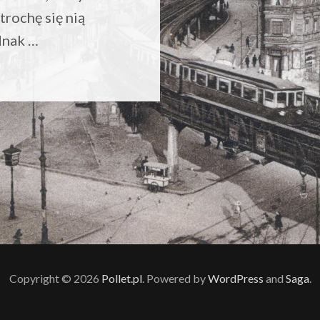
trochę się nią
dnak …
Copyright © 2026
Pollet.pl
. Powered by
WordPress
and
Saga
.