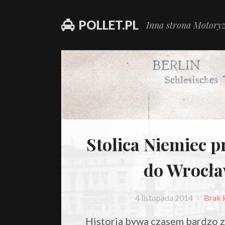
POLLET.PL
Inna strona Motoryz
Stolica Niemiec p
do Wrocła
4 listopada 2014
·
Brak 
Historia bywa czasem bardzo z