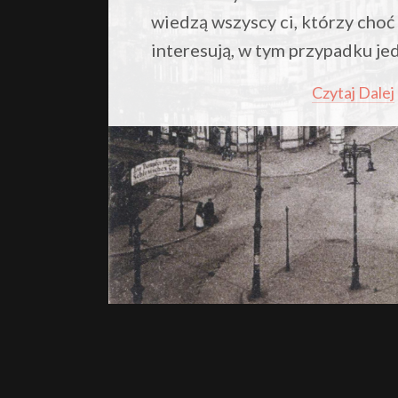
wiedzą wszyscy ci, którzy choć 
interesują, w tym przypadku je
Czytaj Dalej