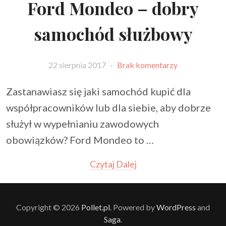
Ford Mondeo – dobry
samochód służbowy
22 sierpnia 2017
·
Brak komentarzy
Zastanawiasz się jaki samochód kupić dla
współpracowników lub dla siebie, aby dobrze
służył w wypełnianiu zawodowych
obowiązków? Ford Mondeo to …
Czytaj Dalej
Copyright © 2026
Pollet.pl
. Powered by
WordPress
and
Saga
.