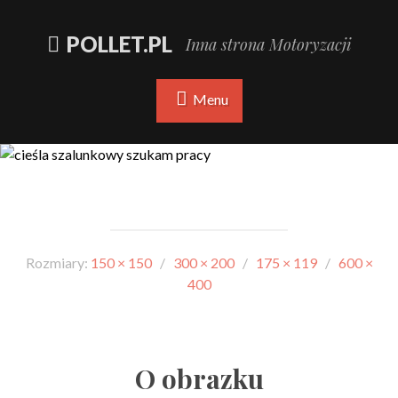
POLLET.PL
Inna strona Motoryzacji
Menu
Rozmiary:
150 × 150
/
300 × 200
/
175 × 119
/
600 ×
400
O obrazku