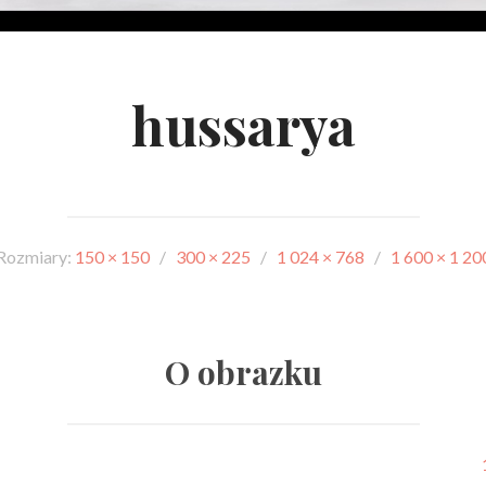
hussarya
Rozmiary:
150 × 150
/
300 × 225
/
1 024 × 768
/
1 600 × 1 20
O obrazku