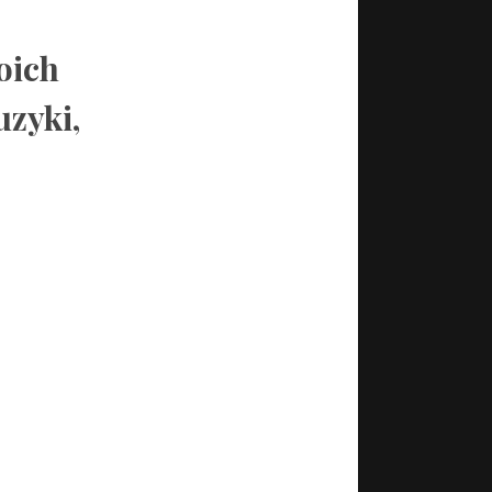
oich
uzyki,