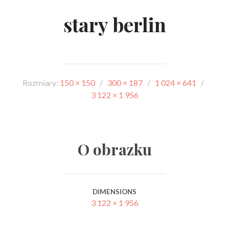
stary berlin
Rozmiary:
150 × 150
/
300 × 187
/
1 024 × 641
/
3 122 × 1 956
O obrazku
DIMENSIONS
3 122 × 1 956