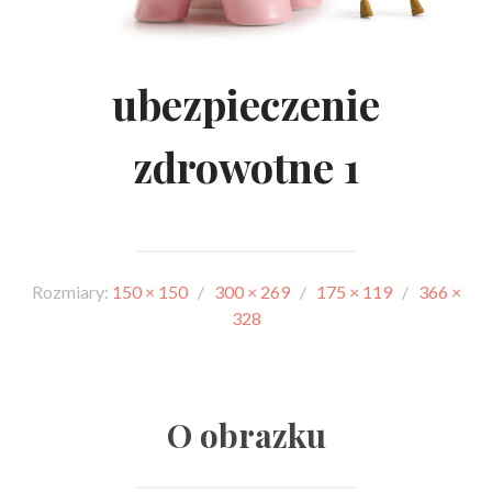
ubezpieczenie
zdrowotne 1
Rozmiary:
150 × 150
/
300 × 269
/
175 × 119
/
366 ×
328
O obrazku