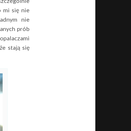
szczególnie
 mi się nie
żadnym nie
wanych prób
dopalaczami
e stają się