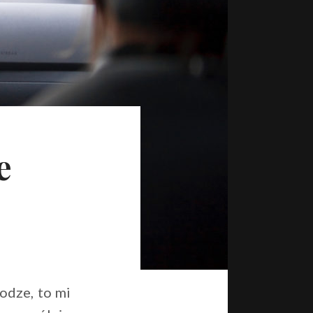
e
odze, to mi