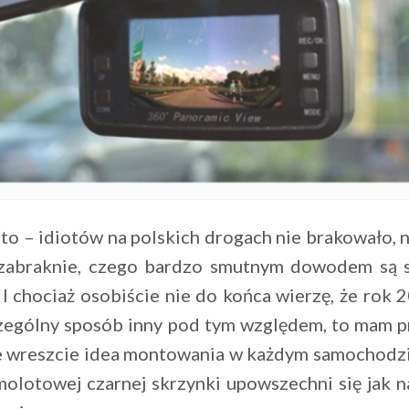
to – idiotów na polskich drogach nie brakowało, n
 zabraknie, czego bardzo smutnym dowodem są s
I chociaż osobiście nie do końca wierzę, że rok 
czególny sposób inny pod tym względem, to mam p
że wreszcie idea montowania w każdym samochodz
olotowej czarnej skrzynki upowszechni się jak na