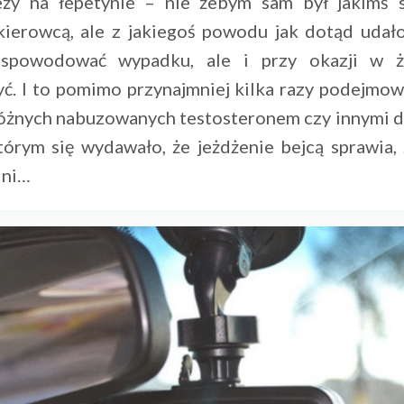
eży na łepetynie – nie żebym sam był jakimś 
ierowcą, ale z jakiegoś powodu jak dotąd udało
 spowodować wypadku, ale i przy okazji w 
yć. I to pomimo przynajmniej kilka razy podejmo
różnych nabuzowanych testosteronem czy innymi 
tórym się wydawało, że jeżdżenie bejcą sprawia, ż
lni…