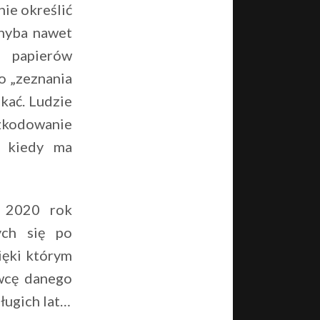
nie określić
chyba nawet
y papierów
o „zeznania
akać. Ludzie
szkodowanie
o kiedy ma
j 2020 rok
ych się po
ięki którym
wcę danego
długich lat…