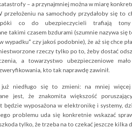
atastrofy – a przynajmniej można w miarę konkret
 przełożeniu na samochody przydałoby się to 
 póki co do ubezpieczycieli trafiają ton
ne takimi czasem bzdurami (szumnie nazywa się t
 wypadku” czy jakoś podobnie), że aż się chce pł
niestworzone rzeczy tylko po to, żeby dostać od
czenia, a towarzystwo ubezpieczeniowe mał
zweryfikowania, kto tak naprawdę zawinił.
już niedługo się to zmieni: na mniej więce
ane jest, że znakomita większość poruszając
t będzie wyposażona w elektronikę i systemy, dz
zego problemu uda się konkretnie wskazać spra
szkoda tylko, że trzeba na to czekać jeszcze kilka 