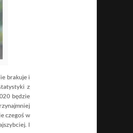
ie brakuje i
tatystyki z
2020 będzie
rzynajmniej
ie czegoś w
jszybciej. I