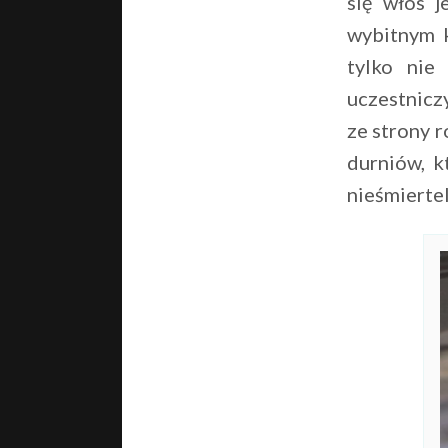
się włos j
wybitnym k
tylko nie
uczestnicz
ze strony 
durniów, k
nieśmierte