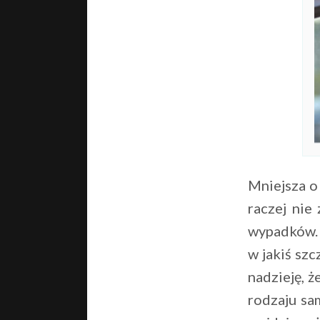
Mniejsza o 
raczej nie
wypadków. 
w jakiś sz
nadzieję, 
rodzaju sam