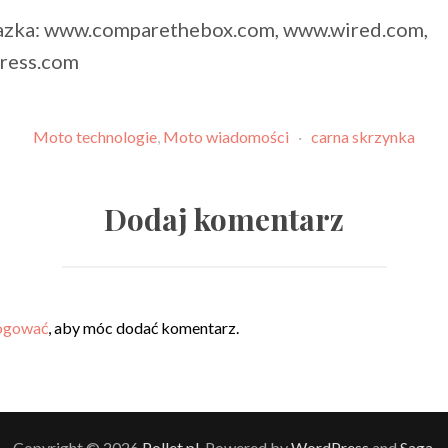
azka: www.comparethebox.com, www.wired.com,
ress.com
Moto technologie
,
Moto wiadomości
·
carna skrzynka
Dodaj komentarz
ogować
, aby móc dodać komentarz.
Copyright © 2026
Pollet.pl
. Powered by
WordPress
and
Saga
.