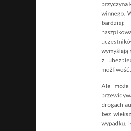
przyczyna k
winnego. W
bardziej:
naszpikowa
uczestników
wymyślają 
z ubezpie
możliwość 
Ale może 
przewidyw
drogach au
bez więks
wypadku. I 