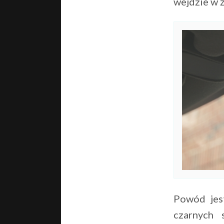
wejdzie w ż
Powód jest
czarnych 