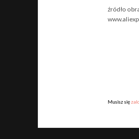
źródło obr
www.aliexp
Musisz się
zal