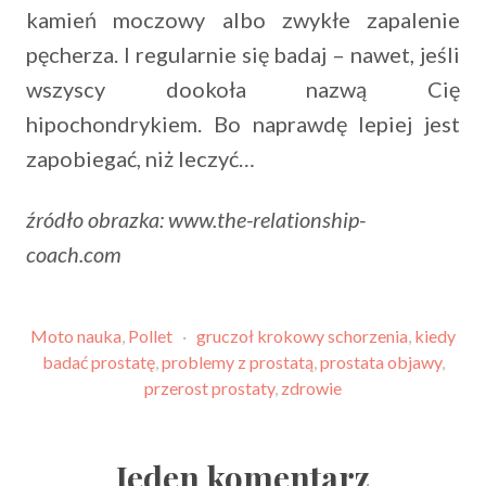
kamień moczowy albo zwykłe zapalenie
pęcherza. I regularnie się badaj – nawet, jeśli
wszyscy dookoła nazwą Cię
hipochondrykiem. Bo naprawdę lepiej jest
zapobiegać, niż leczyć…
źródło obrazka: www.the-relationship-
coach.com
Moto nauka
,
Pollet
·
gruczoł krokowy schorzenia
,
kiedy
badać prostatę
,
problemy z prostatą
,
prostata objawy
,
przerost prostaty
,
zdrowie
Jeden komentarz