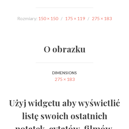
Rozmiary:
150 × 150
/
175 × 119
/
275 × 183
O obrazku
DIMENSIONS
275 × 183
Użyj widgetu aby wyświetlić
listę swoich ostatnich
notatek, cytatów, filmów,