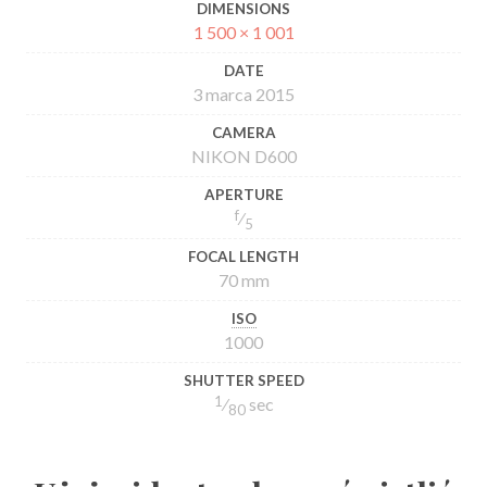
DIMENSIONS
1 500 × 1 001
DATE
3 marca 2015
CAMERA
NIKON D600
APERTURE
f
⁄
5
FOCAL LENGTH
70 mm
ISO
1000
SHUTTER SPEED
1
⁄
sec
80