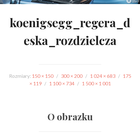
koenigsegg_regera_d
eska_rozdzielcza
Rozmiary:
150 × 150
/
300 × 200
/
1 024 × 683
/
175
× 119
/
1 100 × 734
/
1 500 × 1 001
O obrazku