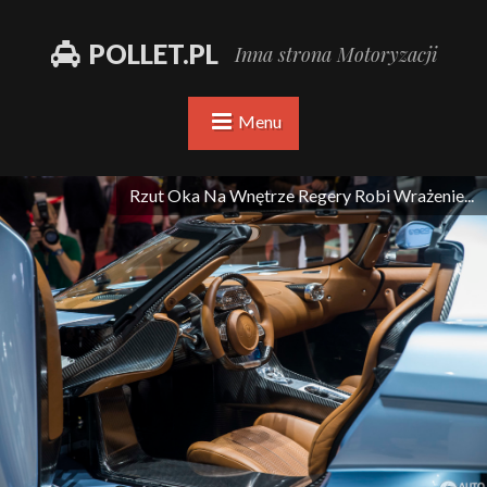
POLLET.PL
Inna strona Motoryzacji
Menu
Rzut Oka Na Wnętrze Regery Robi Wrażenie...