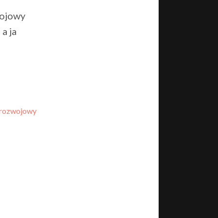
wojowy
a ja
orozwojowy