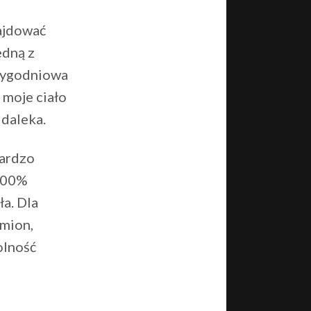
najdować
edną z
 tygodniowa
 moje ciało
 daleka.
bardzo
 100%
ła. Dla
amion,
olność