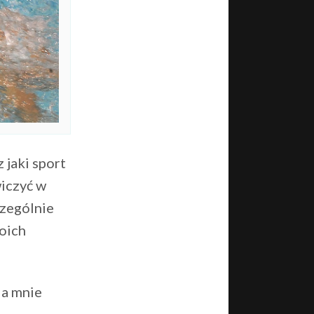
 jaki sport
wiczyć w
czególnie
oich
la mnie