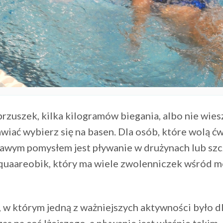
brzuszek, kilka kilogramów biegania, albo nie wiesz
wiać wybierz się na basen. Dla osób, które wolą ć
kawym pomysłem jest pływanie w drużynach lub sz
aquaareobik, który ma wiele zwolenniczek wśród m
, w którym jedną z ważniejszych aktywności było d
zas na coś lżejszego, a pływanie jest właśnie takim