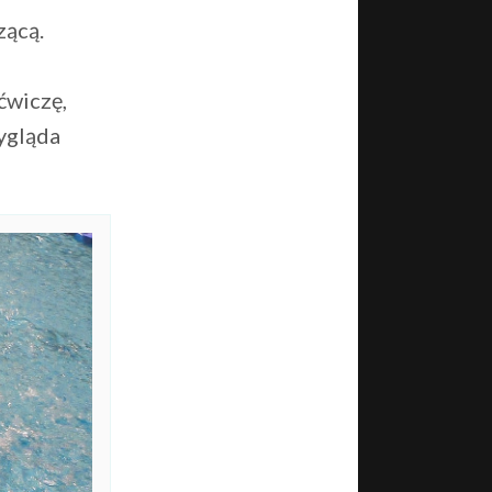
zącą.
ćwiczę,
wygląda