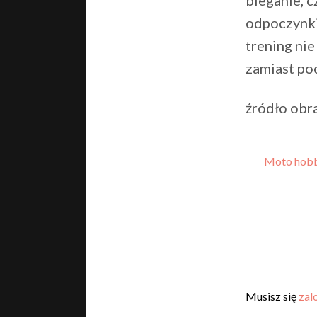
odpoczynki
trening ni
zamiast poc
źródło obr
Moto hob
Musisz się
zal