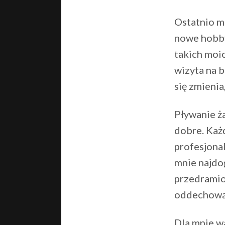
Ostatnio mo
nowe hobby
takich moi
wizyta na b
się zmienia
Pływanie ż
dobre. Każ
profesjonal
mnie najdo
przedramio
oddechową
Dla mnie wa