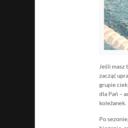
Jeśli masz 
zacząć upra
grupie cie
dla Pań – 
koleżanek.
Po sezonie
bieganie, c