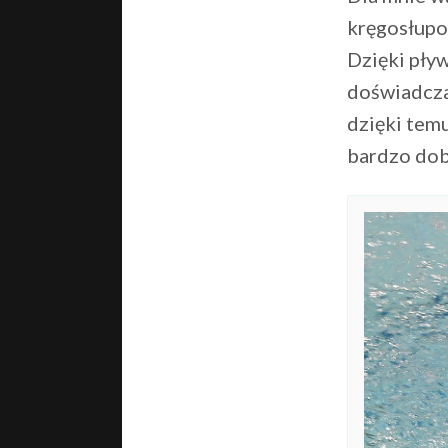
kręgosłupow
Dzięki pły
doświadcza 
dzięki temu
bardzo dob