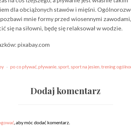
em dla obciążonych stawów i mięśni. Ogólnoroz
e pozbawi mnie formy przed wiosennymi zawodami, 
ić się na siłowni, będę się relaksował w wodzie.
azków: pixabay.com
by
·
po co pływać
,
pływanie
,
sport
,
sport na jesien
,
trening ogóln
Dodaj komentarz
ogować
, aby móc dodać komentarz.