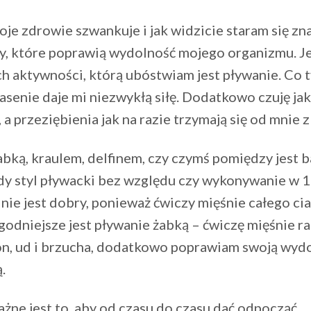
je zdrowie szwankuje i jak widzicie staram się z
, które poprawią wydolność mojego organizmu. J
ch aktywności, którą ubóstwiam jest pływanie. Co
asenie daje mi niezwykłą siłę. Dodatkowo czuję jak
, a przeziębienia jak na razie trzymają się od mnie z
abką, kraulem, delfinem, czy czymś pomiędzy jest 
dy styl pływacki bez względu czy wykonywanie w
nie jest dobry, ponieważ ćwiczy mięśnie całego cia
godniejsze jest pływanie żabką – ćwiczę mięśnie r
n, ud i brzucha, dodatkowo poprawiam swoją wyd
.
żne jest to, aby od czasu do czasu dać odpocząć