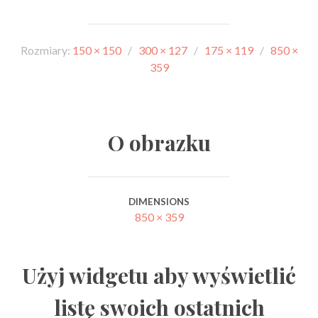
Rozmiary:
150 × 150
/
300 × 127
/
175 × 119
/
850 ×
359
O obrazku
DIMENSIONS
850 × 359
Użyj widgetu aby wyświetlić
listę swoich ostatnich