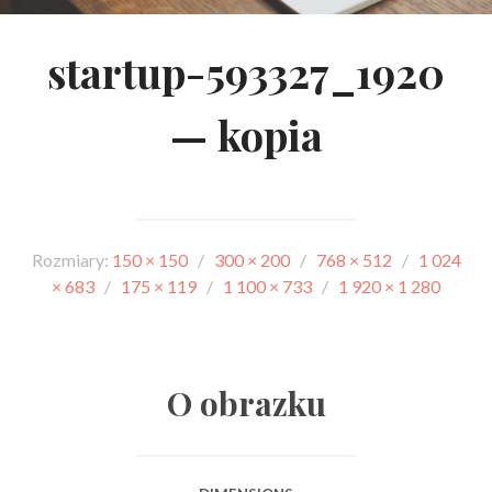
startup-593327_1920
— kopia
Rozmiary:
150 × 150
/
300 × 200
/
768 × 512
/
1 024
× 683
/
175 × 119
/
1 100 × 733
/
1 920 × 1 280
O obrazku