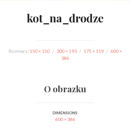
kot_na_drodze
Rozmiary:
150 × 150
/
300 × 193
/
175 × 119
/
600 ×
386
O obrazku
DIMENSIONS
600 × 386