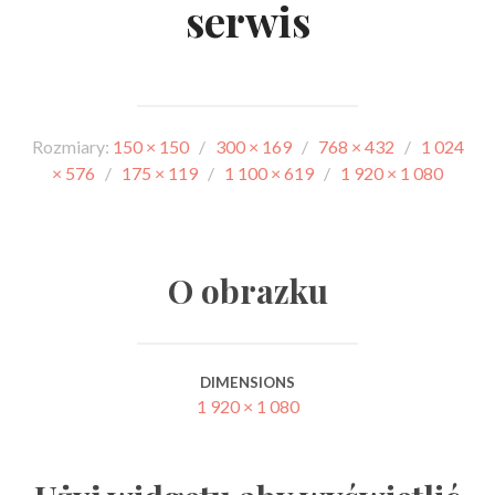
serwis
Rozmiary:
150 × 150
/
300 × 169
/
768 × 432
/
1 024
× 576
/
175 × 119
/
1 100 × 619
/
1 920 × 1 080
O obrazku
DIMENSIONS
1 920 × 1 080