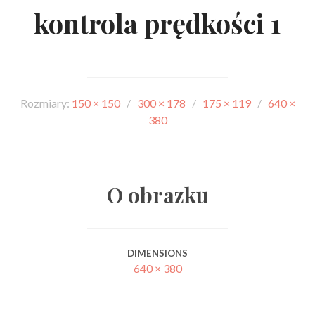
kontrola prędkości 1
Rozmiary:
150 × 150
/
300 × 178
/
175 × 119
/
640 ×
380
O obrazku
DIMENSIONS
640 × 380