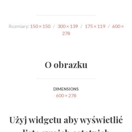
Rozmiary:
150 × 150
/
300 × 139
/
175 × 119
/
600 ×
278
O obrazku
DIMENSIONS
600 × 278
Użyj widgetu aby wyświetlić