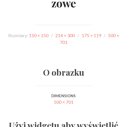
zowe
Rozmiary:
150 × 150
/
214 × 300
/
175 × 119
/
500 ×
701
O obrazku
DIMENSIONS
500 × 701
Użyj widgetu aby wyświetlić