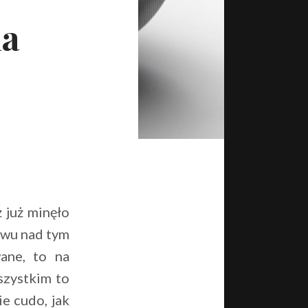
na
 już minęło
ziwu nad tym
wane, to na
szystkim to
ie cudo, jak