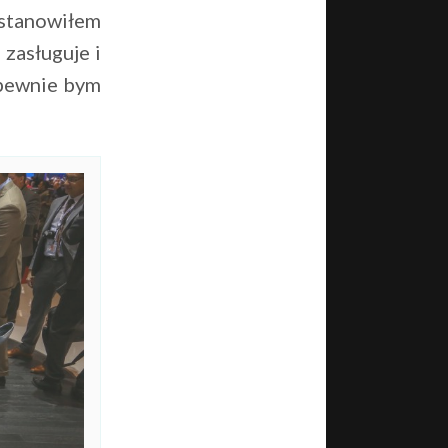
ostanowiłem
zasługuje i
 pewnie bym