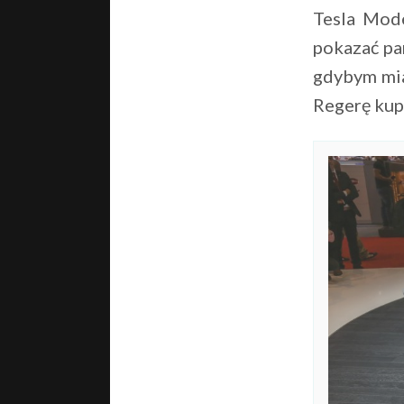
Tesla Mode
pokazać pa
gdybym mia
Regerę kupi