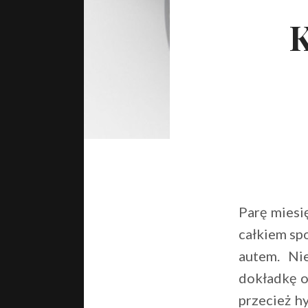
K
Parę miesi
całkiem spo
autem. Nie
dokładkę o
przecież hy