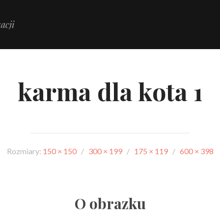
acji
karma dla kota 1
Rozmiary:
150 × 150
/
300 × 199
/
175 × 119
/
600 × 398
O obrazku