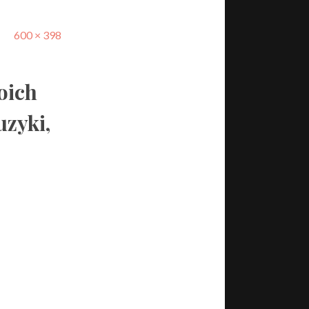
600 × 398
oich
uzyki,