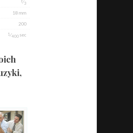
f
⁄
3
18 mm
200
1
⁄
sec
400
oich
uzyki,