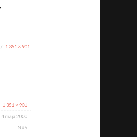
y
/
1 351 × 901
1 351 × 901
4 maja 2000
NX5