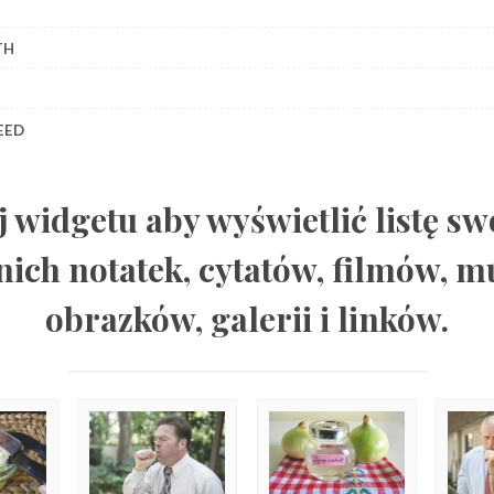
TH
EED
j widgetu aby wyświetlić listę sw
nich notatek, cytatów, filmów, m
obrazków, galerii i linków.