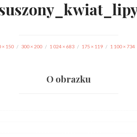
suszony_kwiat_lip
 × 150
/
300 × 200
/
1 024 × 683
/
175 × 119
/
1 100 × 734
O obrazku