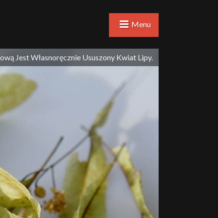
Menu
wą Jest Własnoręcznie Ususzony Kwiat Lipy.