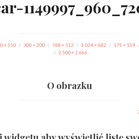
car-1149997_960_72
0 × 150
/
300 × 200
/
768 × 512
/
1 024 × 682
/
175 × 119
/
2 500 × 1 666
O obrazku
j widgetu aby wyświetlić listę sw