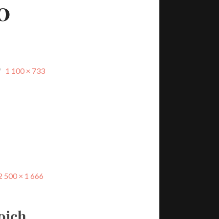
0
/
1 100 × 733
2 500 × 1 666
oich