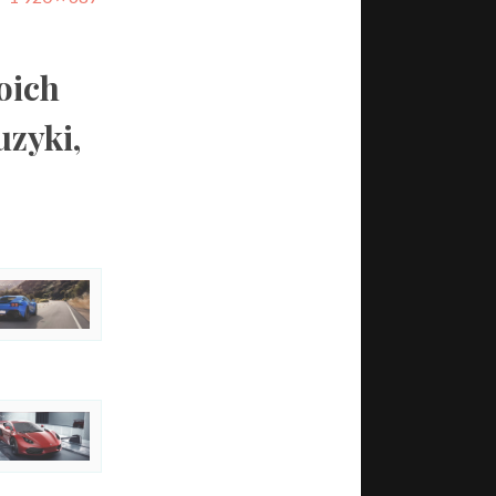
oich
uzyki,