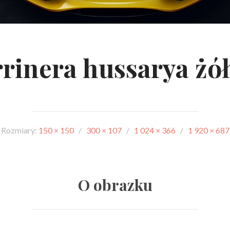
rrinera hussarya żół
Rozmiary:
150 × 150
/
300 × 107
/
1 024 × 366
/
1 920 × 687
O obrazku