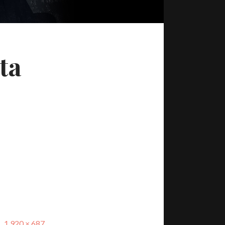
ta
1 920 × 687