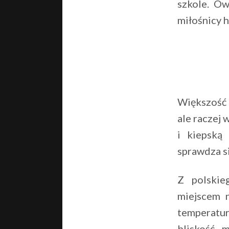
szkole. Ow
miłośnicy h
Większość P
ale raczej 
i kiepską
sprawdza si
Z polskie
miejscem n
temperatur
bliskość 