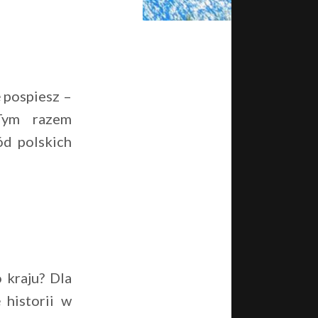
ę pospiesz –
Tym razem
ód polskich
 kraju? Dla
 historii w