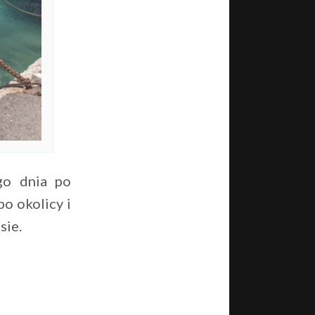
go dnia po
o okolicy i
sie.