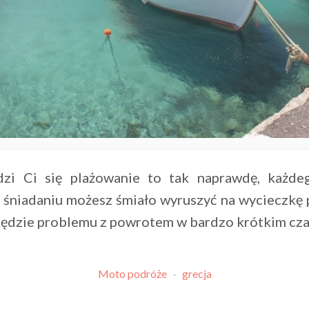
udzi Ci się plażowanie to tak naprawdę, każde
śniadaniu możesz śmiało wyruszyć na wycieczkę p
 będzie problemu z powrotem w bardzo krótkim cza
Moto podróże
·
grecja