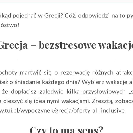
kąd pojechać w Grecji? Cóż, odpowiedzi na to p
nóstwo!
Grecja – bezstresowe wakacj
choty martwić się o rezerwację różnych atrak
też o śniadanie każdego dnia? Wybierz wakacje al
 że dopłacisz zaledwie kilka przysłowiowych „
e cieszyć się idealnymi wakacjami. Zresztą, zoba
.tui.pl/wypoczynek/grecja/oferty-all-inclusive
Czy to ma sens?