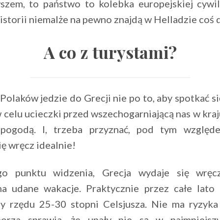
szem, to państwo to kolebka europejskiej cywili
istorii niemalże na pewno znajdą w Helladzie coś d
A co z turystami?
olaków jedzie do Grecji nie po to, aby spotkać się
w celu ucieczki przed wszechogarniającą nas w kra
 pogodą. I, trzeba przyznać, pod tym względ
ę wręcz idealnie!
go punktu widzenia, Grecja wydaje się wręc
a udane wakacje. Praktycznie przez całe lato
y rzędu 25-30 stopni Celsjusza. Nie ma ryzyka
morza sprawia, że upały nie są w najmniejsz