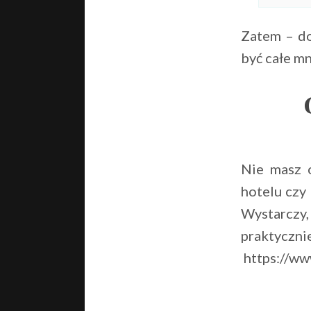
Zatem – do
być całe m
Nie masz o
hotelu czy 
Wystarczy,
praktyczni
https://www