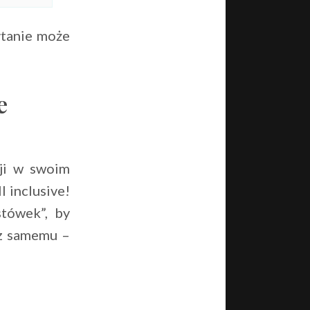
ytanie może
e
cji w swoim
l inclusive!
stówek”, by
cz samemu –