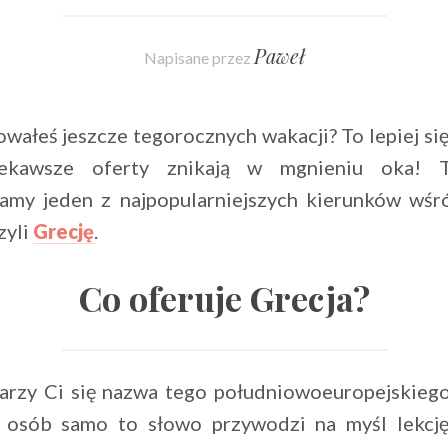
Paweł
Napisane przez
wałeś jeszcze tegorocznych wakacji? To lepiej si
ekawsze oferty znikają w mgnieniu oka! 
amy jeden z najpopularniejszych kierunków wśr
zyli
Grecję
.
Co oferuje Grecja?
arzy Ci się nazwa tego południowoeuropejskiego
 osób samo to słowo przywodzi na myśl lekcję