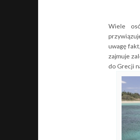
Wiele osó
przywiązuj
uwagę fakt,
zajmuje zal
do Grecji n