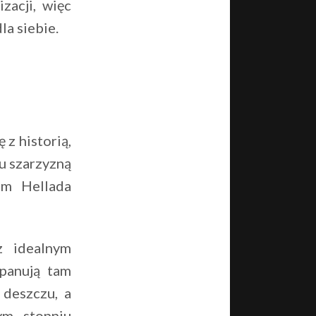
zacji, więc
la siebie.
 z historią,
ju szarzyzną
em Hellada
z idealnym
 panują tam
 deszczu, a
ym stopniu