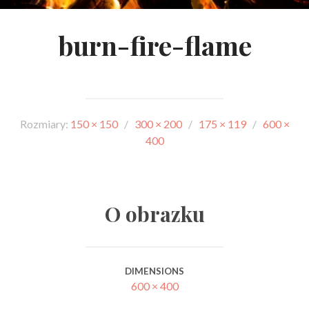
burn-fire-flame
Rozmiary:
150 × 150
/
300 × 200
/
175 × 119
/
600 ×
400
O obrazku
DIMENSIONS
600 × 400