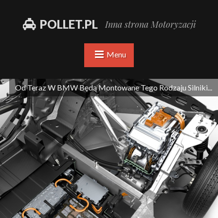
POLLET.PL
Inna strona Motoryzacji
Menu
Od Teraz W BMW Będą Montowane Tego Rodzaju Silniki...