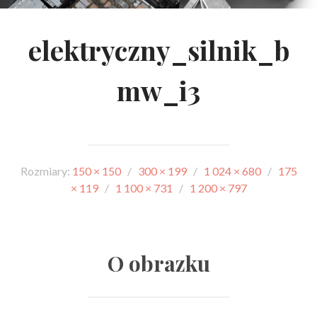
elektryczny_silnik_b
mw_i3
Rozmiary:
150 × 150
/
300 × 199
/
1 024 × 680
/
175
× 119
/
1 100 × 731
/
1 200 × 797
O obrazku