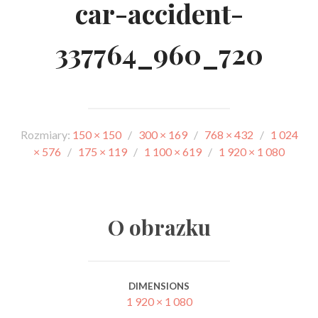
car-accident-
337764_960_720
Rozmiary:
150 × 150
/
300 × 169
/
768 × 432
/
1 024
× 576
/
175 × 119
/
1 100 × 619
/
1 920 × 1 080
O obrazku
DIMENSIONS
1 920 × 1 080