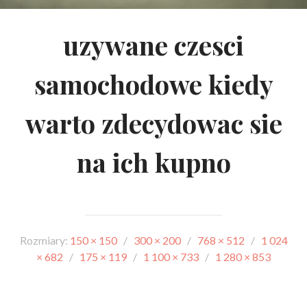
uzywane czesci
samochodowe kiedy
warto zdecydowac sie
na ich kupno
Rozmiary:
150 × 150
/
300 × 200
/
768 × 512
/
1 024
× 682
/
175 × 119
/
1 100 × 733
/
1 280 × 853