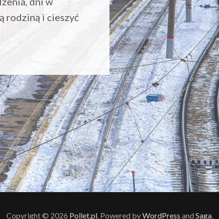
zenia, dni w
 rodziną i cieszyć
Copyright © 2026
Pollet.pl
. Powered by
WordPress
and
Saga
.