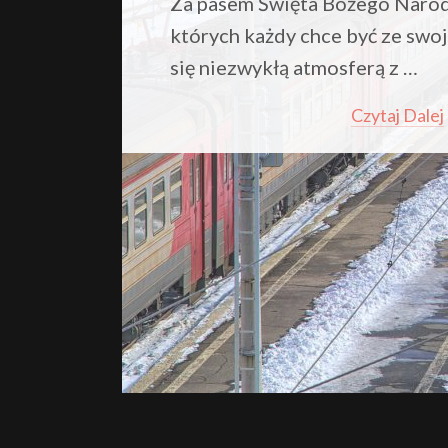
Za pasem Święta Bożego Narod
których każdy chce być ze swoją
się niezwykłą atmosferą z …
Czytaj Dalej