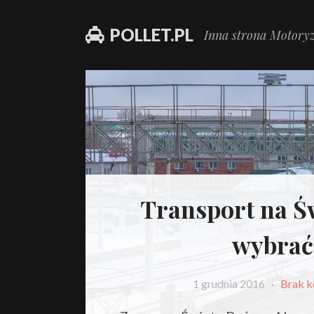
POLLET.PL
Inna strona Motoryz
Transport na Św
wybrać
1 grudnia 2016
·
Brak k