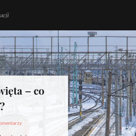
acji
ięta – co
?
omentarzy